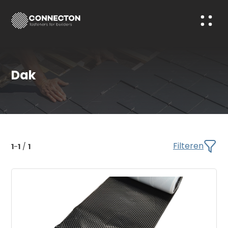
Dak
Filteren
1
-
1
/
1