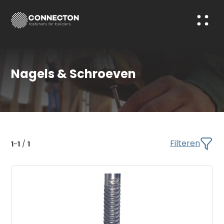
Nagels & Schroeven
Filteren
1
-
1
/
1