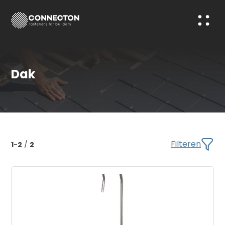
Dak
Filteren
1
-
2
/
2