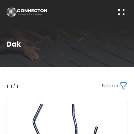
Dak
Filteren
1
-
1
/
1