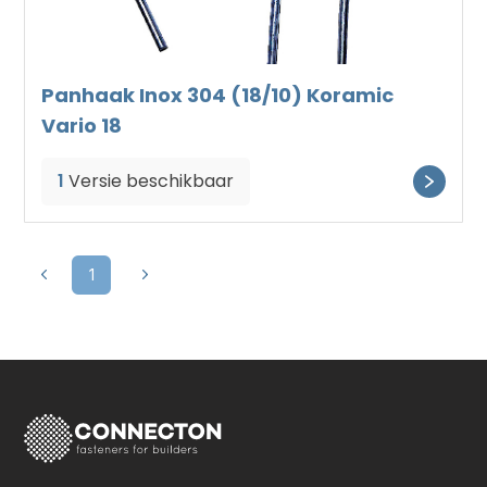
Panhaak Inox 304 (18/10) Koramic
Vario 18
1
Versie beschikbaar
1