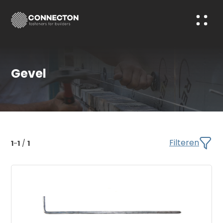
Gevel
Filteren
1
-
1
/
1