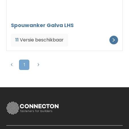
Spouwanker Galva LHS
11
Versie beschikbaar
1