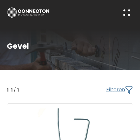
Gevel
Filteren
1
-
1
/
1