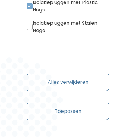
Isolatiepluggen met Plastic
Nagel
Isolatiepluggen met Stalen
Nagel
Alles verwijderen
Toepassen