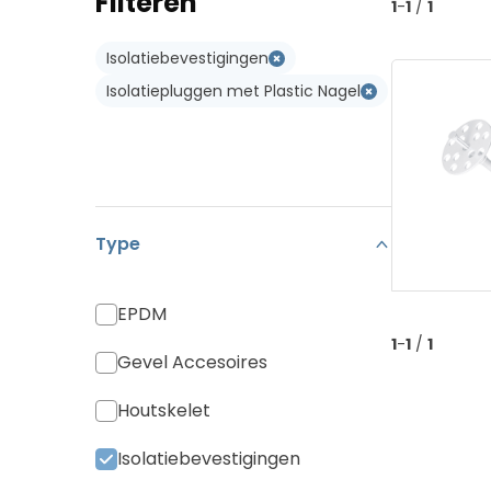
Filteren
1
-
1
/
1
Koramic Vario 18
Type W
Isolatiebevestigingen
Monier Postel 20
Type WL
Isolatiepluggen met Plastic Nagel
Pan Canal
Diverse Pannen
Type
EPDM
1
-
1
/
1
Gevel Accesoires
Houtskelet
Isolatiebevestigingen