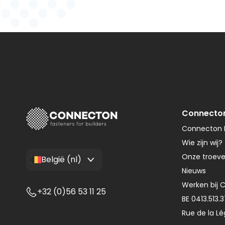
Connecto
Connecton F
Wie zijn wij?
Onze troev
België (nl)
Nieuws
Werken bij 
+32 (0)56 53 11 25
BE 0413.513.
Rue de la Lé