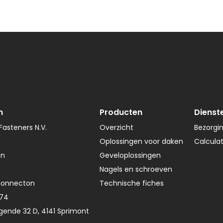
n
Producten
Dienst
asteners N.V.
Overzicht
Bezorgi
Oplossingen voor daken
Calcula
en
Geveloplossingen
Nagels en schroeven
Connecton
Technische fiches
374
gende 32 D, 4141 Sprimont