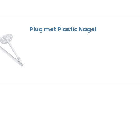
Dunne Voeg
Nokhaken
Houtskelet
Gootbeugels
Hulpstukken
Dak Gereedschap
Plug met Plastic Nagel
Loodvervanger
Ventilatie
Nokschroeven