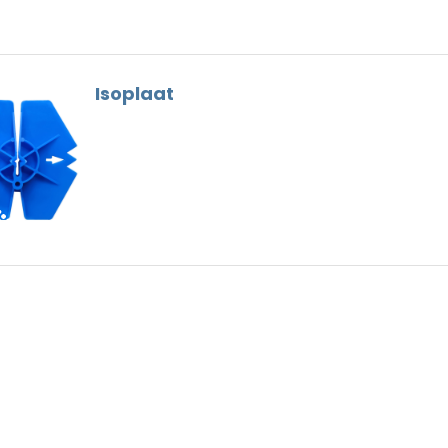
Dunne Voeg
Nokhaken
Houtskelet
Gootbeugels
Hulpstukken
Dak Gereedschap
Isoplaat
Loodvervanger
Ventilatie
Nokschroeven