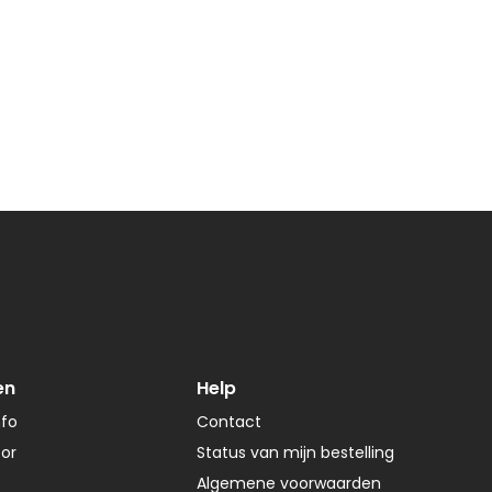
en
Help
nfo
Contact
tor
Status van mijn bestelling
Algemene voorwaarden