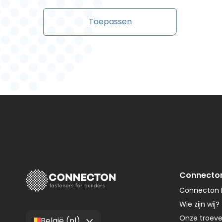
Toepassen
Connecto
Connecton F
Wie zijn wij?
Onze troev
België (nl)