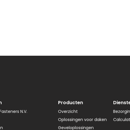
n
Producten
Dienst
asteners N.V.
Overzicht
Bezorgi
Oplossingen voor daken
Calcula
en
Geveloplossingen