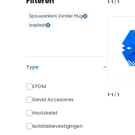
Filteren
1
-
1
/
1
Koramic Vario 18
Type W
Spouwankers Zonder Plug
Monier Postel 20
Type WL
Isoplaat
Pan Canal
Diverse Pannen
Type
EPDM
1
-
1
/
1
Gevel Accesoires
Houtskelet
Isolatiebevestigingen