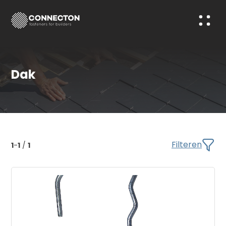
Dak
Filteren
1
-
1
/
1