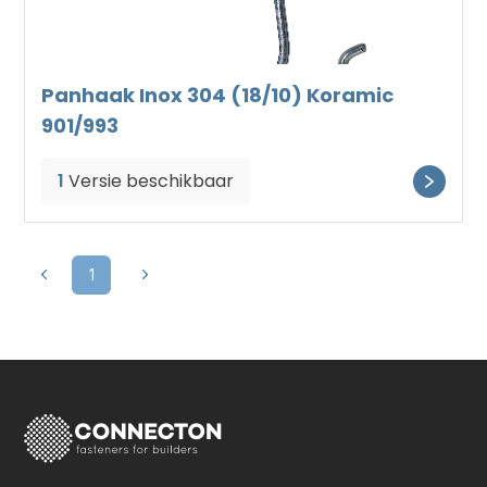
Panhaak Inox 304 (18/10) Koramic
901/993
1
Versie beschikbaar
1