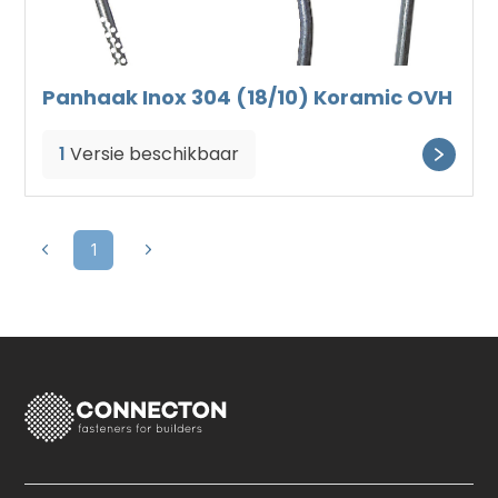
Panhaak Inox 304 (18/10) Koramic OVH
1
Versie beschikbaar
1