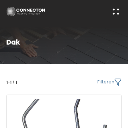
Dak
Filteren
1
-
1
/
1