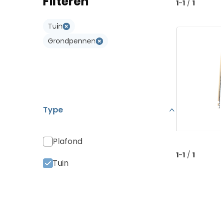
Filteren
1
-
1
/
1
Koramic Vario 18
Type W
Tuin
Monier Postel 20
Type WL
Grondpennen
Pan Canal
Diverse Pannen
Type
Plafond
1
-
1
/
1
Tuin