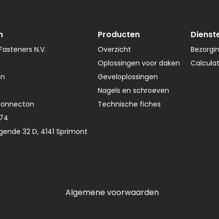
n
Producten
Dienst
asteners N.V.
Overzicht
Bezorgi
Oplossingen voor daken
Calcula
en
Geveloplossingen
Nagels en schroeven
Connecton
Technische fiches
374
gende 32 D, 4141 Sprimont
Algemene voorwaarden