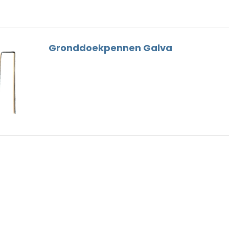
Dunne Voeg
Nokhaken
Houtskelet
Gootbeugels
Hulpstukken
Dak Gereedschap
Gronddoekpennen Galva
Loodvervanger
Ventilatie
Nokschroeven