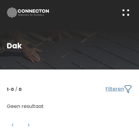
Dak
Filteren
1
-
0
/
0
Geen resultaat