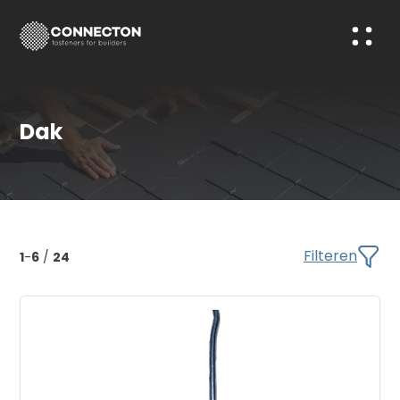
Dak
Filteren
1
-
6
/
24