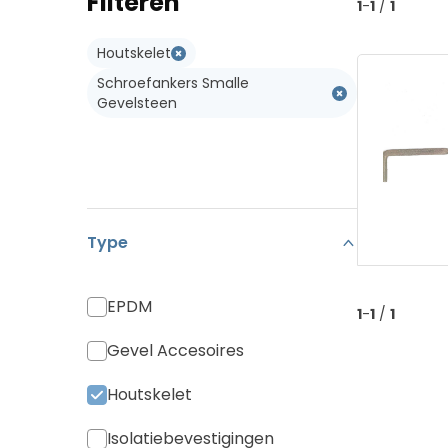
Filteren
1
-
1
/
1
Koramic Vario 18
Type W
Houtskelet
Monier Postel 20
Type WL
Schroefankers Smalle
Pan Canal
Gevelsteen
Diverse Pannen
Type
EPDM
1
-
1
/
1
Gevel Accesoires
Houtskelet
Isolatiebevestigingen