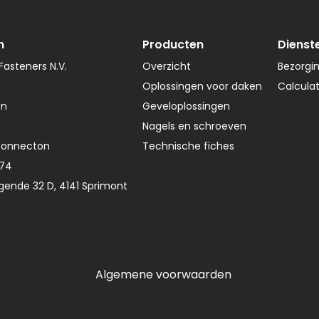
n
Producten
Dienst
asteners N.V.
Overzicht
Bezorgi
Oplossingen voor daken
Calcula
en
Geveloplossingen
Nagels en schroeven
Connecton
Technische fiches
374
gende 32 D, 4141 Sprimont
Algemene voorwaarden