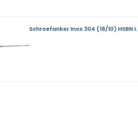
Dunne Voeg
Nokhaken
Houtskelet
Gootbeugels
Hulpstukken
Dak Gereedschap
Schroefanker Inox 304 (18/10) HSBN L
Loodvervanger
Ventilatie
Nokschroeven