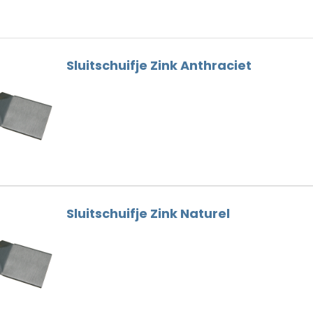
Dunne Voeg
Nokhaken
Houtskelet
Gootbeugels
Hulpstukken
Dak Gereedschap
Sluitschuifje Zink Anthraciet
Loodvervanger
Ventilatie
Nokschroeven
Sluitschuifje Zink Naturel