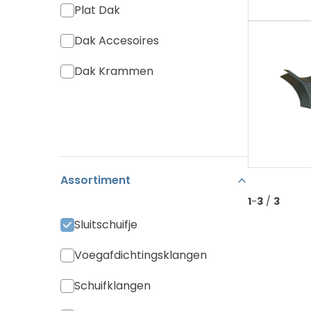
Plat Dak
Dak Accesoires
Dak Krammen
Assortiment
1
-
3
/
3
Sluitschuifje
Voegafdichtingsklangen
Schuifklangen