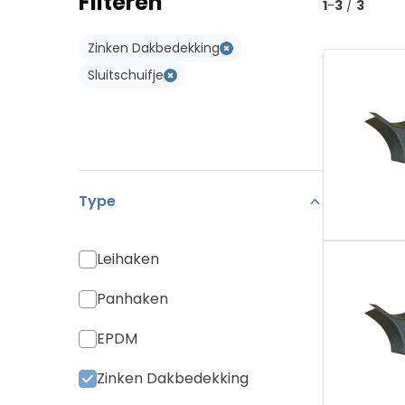
Filteren
1
-
3
/
3
Koramic Vario 18
Type W
Zinken Dakbedekking
Monier Postel 20
Type WL
Sluitschuifje
Pan Canal
Diverse Pannen
Type
Leihaken
Panhaken
EPDM
Zinken Dakbedekking