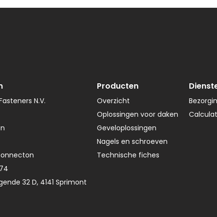
n
Producten
Dienst
asteners N.V.
Overzicht
Bezorgi
Oplossingen voor daken
Calcula
en
Geveloplossingen
Nagels en schroeven
Connecton
Technische fiches
374
gende 32 D, 4141 Sprimont