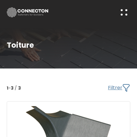
Toiture
Filtrer
1
-
3
/
3