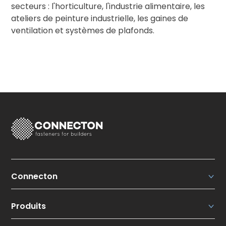
secteurs : l'horticulture, l'industrie alimentaire, les
ateliers de peinture industrielle, les gaines de
ventilation et systèmes de plafonds.
Connecton
Connecton Fasteners N.V.
Produits
Qui sommes-nous ?
Nos points forts
Overview