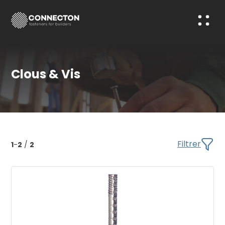
Clous & Vis
Filtrer
1
-
2
/
2