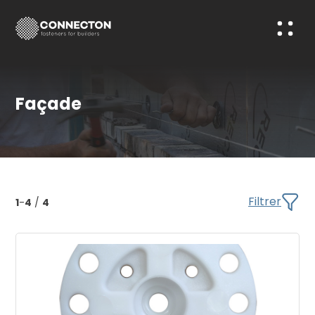
Façade
Filtrer
1
-
4
/
4