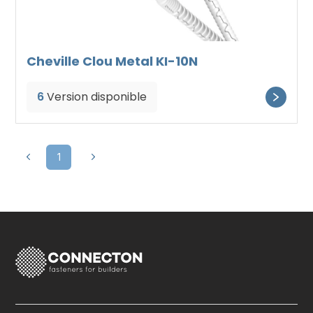
Cheville Clou Metal KI-10N
6
Version disponible
1