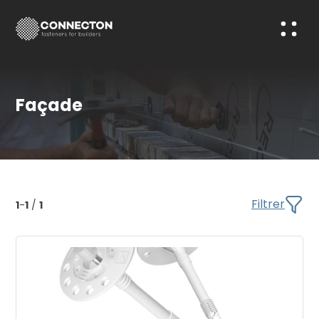
Façade
Filtrer
1
-
1
/
1