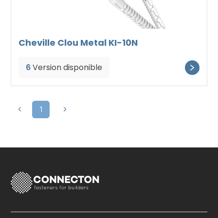
Cheville Clou Metal KI-10N
6
Version disponible
1