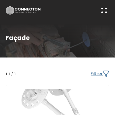
Façade
Filtrer
1
-
1
/
1