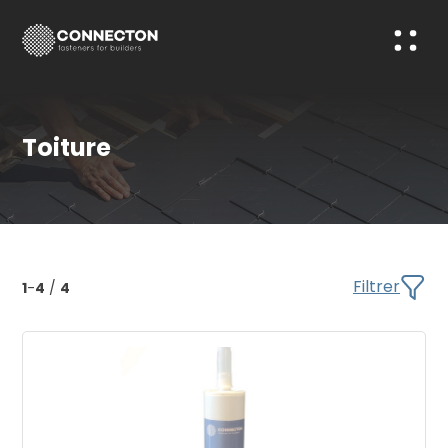
Toiture
Filtrer
1
-
4
/
4