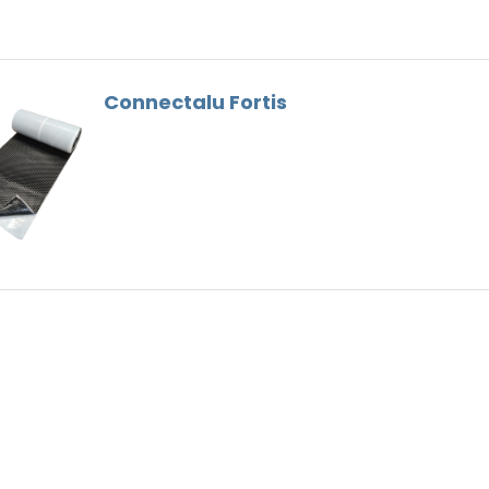
Faitières
Bois
Goutières
Outils Toiture
Connectalu Fortis
Remplaçant du Plomb
Ventilation
Vis de faîtage