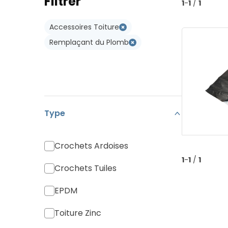
Filtrer
Type W
1
-
1
/
1
Koramic Vario 18
Type WL
Accessoires Toiture
Monier Postel 20
Remplaçant du Plomb
Tuile Canal
Tuiles Divers
Type
Crochets Ardoises
1
-
1
/
1
Crochets Tuiles
EPDM
Toiture Zinc