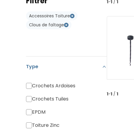
Filtrer
Type W
1
-
1
/
1
Koramic Vario 18
Type WL
Accessoires Toiture
Monier Postel 20
Clous de faîtage
Tuile Canal
Tuiles Divers
Type
Crochets Ardoises
1
-
1
/
1
Crochets Tuiles
EPDM
Toiture Zinc