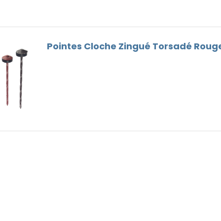
Faitières
Bois
Goutières
Outils Toiture
Pointes Cloche Zingué Torsadé Roug
Remplaçant du Plomb
Ventilation
Vis de faîtage