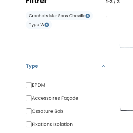
Filtrer
Type W
1
-
3
/
3
Koramic Vario 18
Type WL
Crochets Mur Sans Cheville
Monier Postel 20
Type W
Tuile Canal
Tuiles Divers
Type
EPDM
Accessoires Façade
Ossature Bois
Fixations Isolation