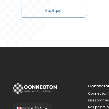
Appliquer
Connecto
Connecton F
Qui sommes
Nos points f
France (fr)