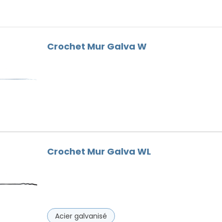
Faitières
Bois
Goutières
Outils Toiture
Crochet Mur Galva W
Remplaçant du Plomb
Ventilation
Vis de faîtage
Crochet Mur Galva WL
Acier galvanisé