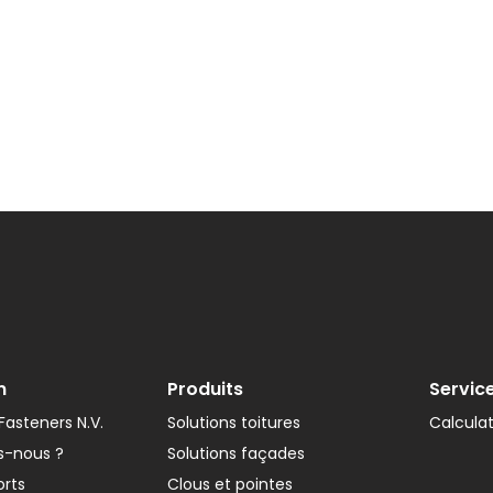
n
Produits
Servic
asteners N.V.
Solutions toitures
Calcula
-nous ?
Solutions façades
orts
Clous et pointes