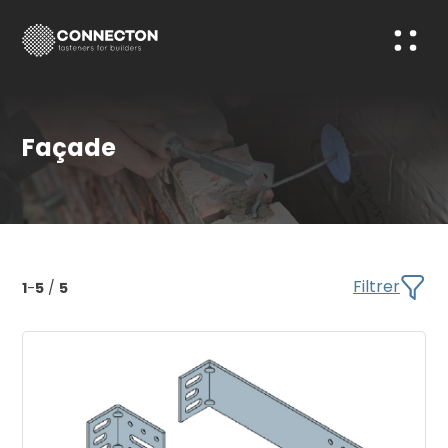
Façade
Filtrer
1
-
5
/
5