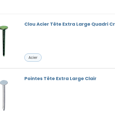
Faitières
Bois
Goutières
Outils Toiture
Clou Acier Tête Extra Large Quadri C
Remplaçant du Plomb
Ventilation
Vis de faîtage
Acier
Pointes Tête Extra Large Clair