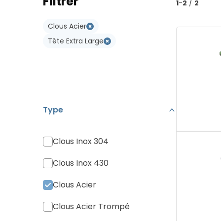
Filtrer
Type W
1
-
2
/
2
Koramic Vario 18
Type WL
Clous Acier
Monier Postel 20
Tête Extra Large
Tuile Canal
Tuiles Divers
Type
Clous Inox 304
Clous Inox 430
Clous Acier
Clous Acier Trompé