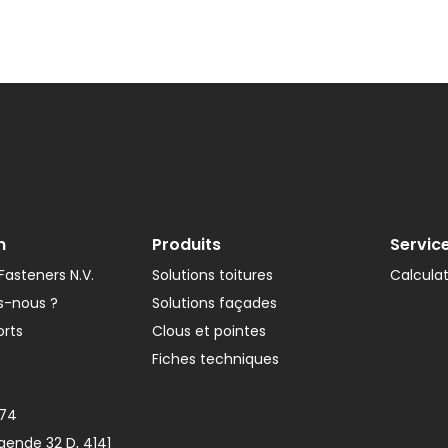
n
Produits
Servic
asteners N.V.
Solutions toitures
Calcula
-nous ?
Solutions façades
orts
Clous et pointes
Fiches techniques
374
gende 32 D, 4141