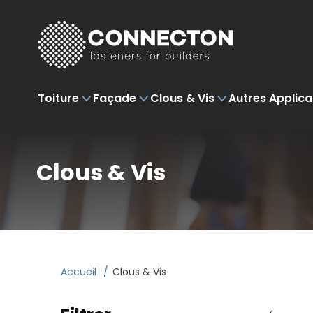
Toiture
Façade
Clous & Vis
Autres Applica
Crochets Ardoises
Cheville pour
Clous Galvanisé
Jardin
Crochets à
Clous Acier
Crochets Tuiles
Crochets Mur
Clous Acier
Plafond
Toitur
Crochet Mur
Frapper
Sans Cheville
Trompé
Clous & Vis
Bosselé Agraphe
Clous Ancrage
Agraphes géotextile
Tête Extra Large
Imerys Monopol
Accessoires P
Coulis
Chevilles Isolfix
(CE)
Briques Minces
Clips Isolation
Tige Lisse
Bosselé Piqué
Crampons Cloture
Tête Plate
Koramic 401
Systèmes
Couvre
Clous Ardoises
Joint Fin
LHS Vis d'Ancrag
Tige Striée
Crosinus Agraphe
Stebfix
Koramic 44
Tige
Pattes
Tête Extra Large
Joint
LHSD Vis
Crosinus Piqué
Koramic 451
Pattes
Traditionnelle
d'Ancrage
Tête Plate
Droit Agraphe
Koramic 993
Pattes
Accueil
Clous & Vis
Règlable
MV
Droit Piqué
Koramic Mono
Traditionnel
Koramic OVH