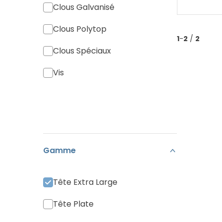
Clous Galvanisé
Clous Polytop
1
-
2
/
2
Clous Spéciaux
Vis
Gamme
Tête Extra Large
Tête Plate