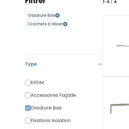
Filtrer
Type W
1
-
4
/
4
Koramic Vario 18
Type WL
Ossature Bois
Monier Postel 20
Crochets à Visser
Tuile Canal
Tuiles Divers
Type
EPDM
Accessoires Façade
Ossature Bois
Fixations Isolation