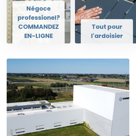
Négoce
professionel?
COMMANDEZ
Tout pour
EN-LIGNE
l'ardoisier