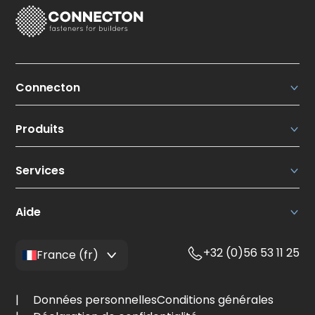
Connecton
Connecton Fasteners N.V.
Produits
Qui sommes-nous ?
Nos points forts
Solutions toitures
Actualités
Services
Solutions façades
Partenaires
Clous et pointes
Calculateur
BE 0413.513.374
Fiches techniques
Aide
Rue de la Légende 32 D, 4141 Sprimont
Contact
+32 (0)56 53 11 25
Suivi de commande
France (fr)
Conditions générales
Questions fréquemment posées
Données personnelles
Conditions générales
Déclaration de cookie