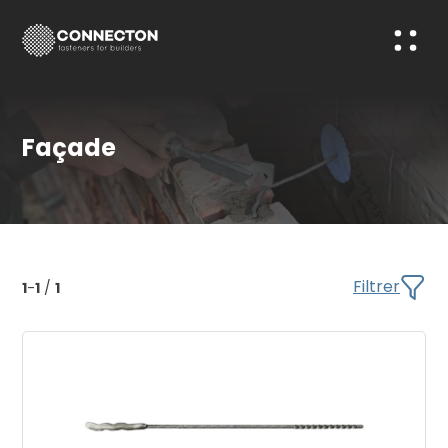
Façade
Filtrer
1
-
1
/
1