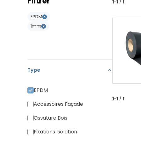
Filtrer
Type W
1
-
1
/
1
Koramic Vario 18
Type WL
EPDM
Monier Postel 20
1mm
Tuile Canal
Tuiles Divers
Type
EPDM
1
-
1
/
1
Accessoires Façade
Ossature Bois
Fixations Isolation