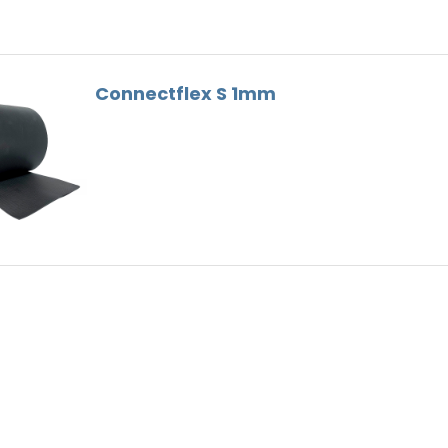
Faitières
Bois
Goutières
Outils Toiture
Connectflex S 1mm
Remplaçant du Plomb
Ventilation
Vis de faîtage