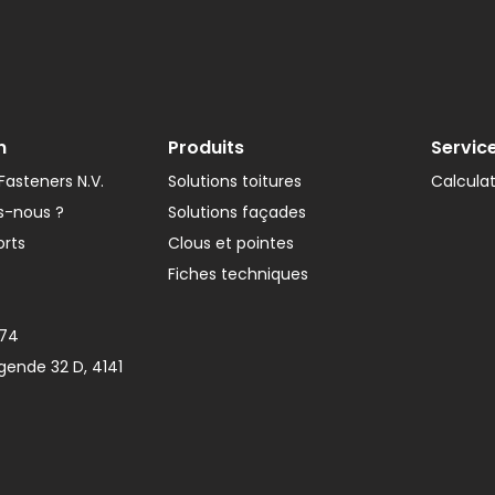
n
Produits
Servic
asteners N.V.
Solutions toitures
Calcula
-nous ?
Solutions façades
orts
Clous et pointes
Fiches techniques
374
gende 32 D, 4141