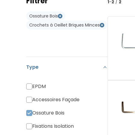
Filtrer
Type W
1
-
2
/
2
Koramic Vario 18
Type WL
Ossature Bois
Monier Postel 20
Crochets à Oeillet Briques Minces
Tuile Canal
Tuiles Divers
Type
EPDM
Accessoires Façade
Ossature Bois
Fixations Isolation