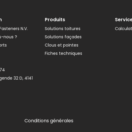
n
Produits
Servic
asteners N.V.
Solutions toitures
Calcula
-nous ?
Solutions façades
orts
Clous et pointes
Fiches techniques
374
gende 32 D, 4141
Conditions générales