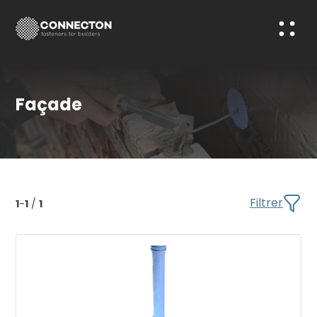
Façade
Filtrer
1
-
1
/
1