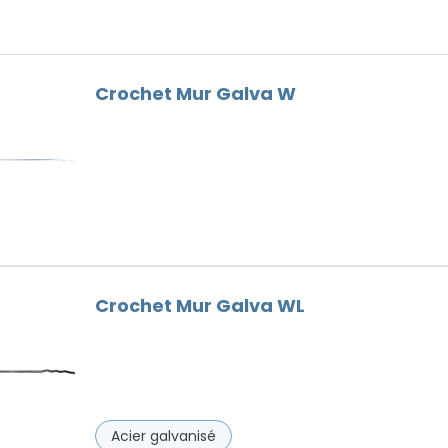
Faitières
Bois
Goutières
Outils Toiture
Crochet Mur Galva W
Remplaçant du Plomb
Ventilation
Vis de faîtage
Crochet Mur Galva WL
Acier galvanisé