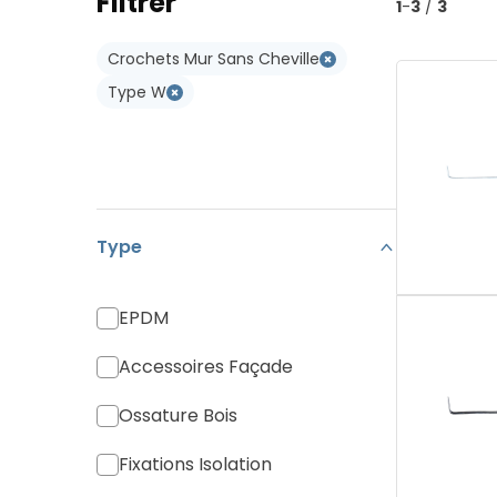
Filtrer
Type W
1
-
3
/
3
Koramic Vario 18
Type WL
Crochets Mur Sans Cheville
Monier Postel 20
Type W
Tuile Canal
Tuiles Divers
Type
EPDM
Accessoires Façade
Ossature Bois
Fixations Isolation