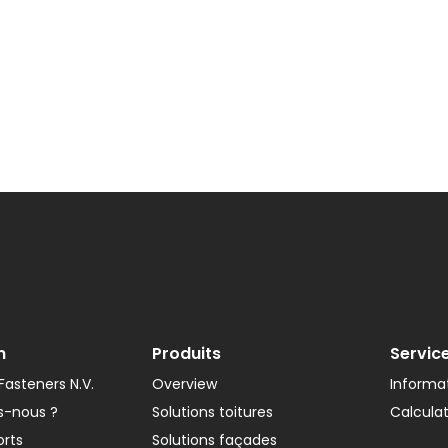
n
Produits
Servic
asteners N.V.
Overview
Informat
-nous ?
Solutions toitures
Calcula
orts
Solutions façades