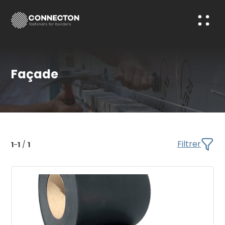
Façade
Filtrer
1
-
1
/
1