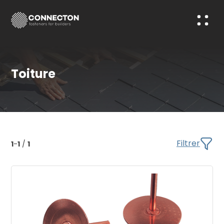
Toiture
Filtrer
1
-
1
/
1