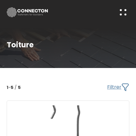
Toiture
Filtrer
1
-
5
/
5