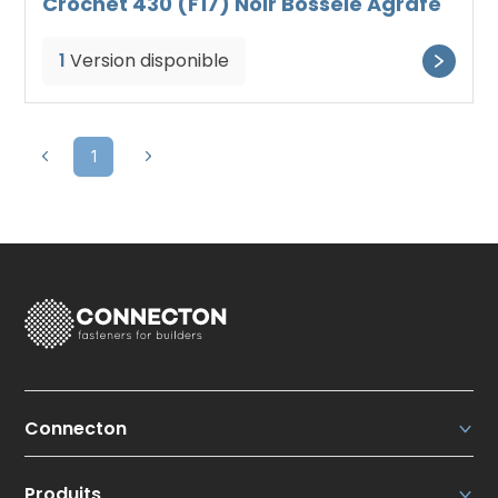
Crochet 430 (F17) Noir Bosselé Agrafe
1
Version disponible
1
Connecton
Connecton Fasteners N.V.
Produits
Qui sommes-nous ?