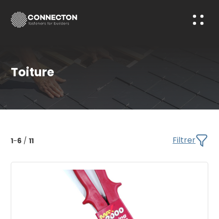
Toiture
Filtrer
1
-
6
/
11