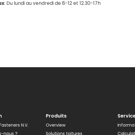
ux
: Du lundi au vendredi de 8-12 et 12.30-17h
n
Produits
Servic
asteners N.V.
Overview
Informat
-nous ?
Solutions toitures
Calcula