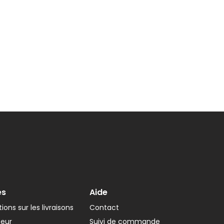
es
Aide
ions sur les livraisons
Contact
teur
Suivi de commande