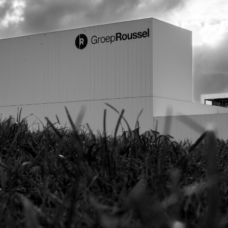
Faitières
Bois
Goutières
Outils Toiture
Remplaçant du Plomb
Ventilation
Vis de faîtage