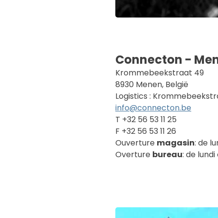
Connecton - Me
Krommebeekstraat 49
8930 Menen, België
Logistics : Krommebeekstr
info@connecton.be
T +32 56 53 11 25
F +32 56 53 11 26
Ouverture
magasin
: de l
Overture
bureau
: de lund