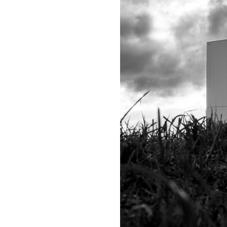
Type W
Koramic Vario 18
Type WL
Monier Postel 20
Tuile Canal
Tuiles Divers