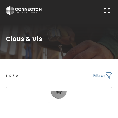
Clous & Vis
Filtrer
1
-
2
/
2