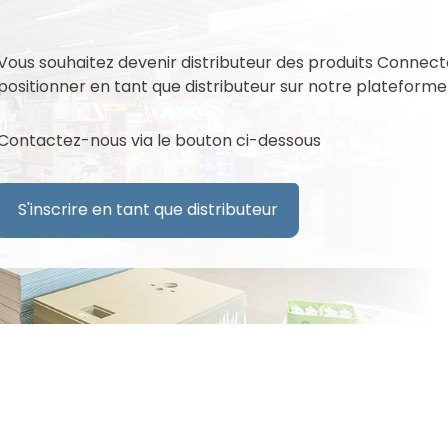
Faitières
Bois
Goutières
Vous souhaitez devenir distributeur des produits Connec
Outils Toiture
positionner en tant que distributeur sur notre plateforme
Remplaçant du Plomb
Contactez-nous via le bouton ci-dessous
Ventilation
Vis de faîtage
S'inscrire en tant que distributeur