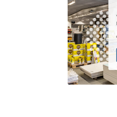
Type W
Koramic Vario 18
Type WL
Monier Postel 20
Tuile Canal
Tuiles Divers