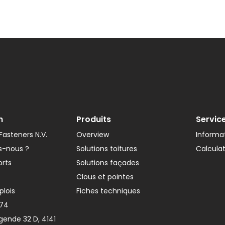
n
Produits
Servic
asteners N.V.
Overview
Informat
-nous ?
Solutions toitures
Calcula
orts
Solutions façades
Clous et pointes
plois
Fiches techniques
374
gende 32 D, 4141