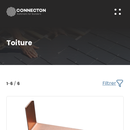
Toiture
Filtrer
1
-
6
/
6