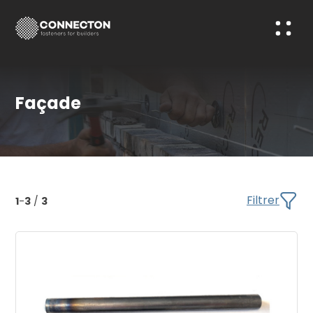
Façade
Filtrer
1
-
3
/
3