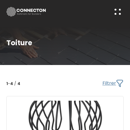
Toiture
Filtrer
1
-
4
/
4