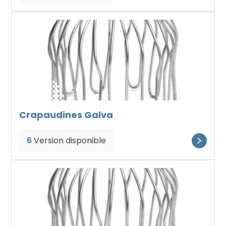
Crapaudines Galva
6
Version disponible