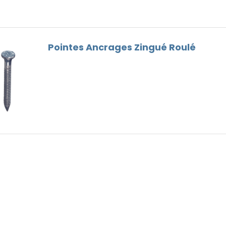
Faitières
Bois
Goutières
Outils Toiture
Pointes Ancrages Zingué Roulé
Remplaçant du Plomb
Ventilation
Vis de faîtage