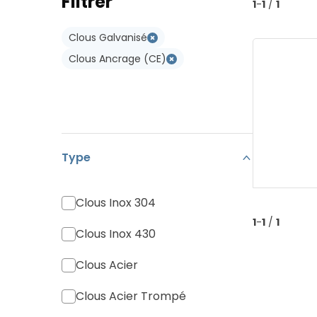
Filtrer
Type W
1
-
1
/
1
Koramic Vario 18
Type WL
Clous Galvanisé
Monier Postel 20
Clous Ancrage (CE)
Tuile Canal
Tuiles Divers
Type
Clous Inox 304
1
-
1
/
1
Clous Inox 430
Clous Acier
Clous Acier Trompé