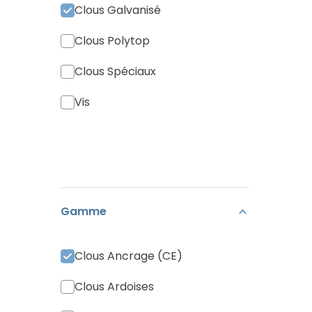
Clous Galvanisé
Clous Polytop
Clous Spéciaux
Vis
Gamme
Clous Ancrage (CE)
Clous Ardoises