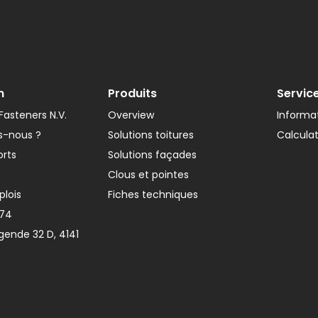
n
Produits
Servic
asteners N.V.
Overview
Informat
-nous ?
Solutions toitures
Calcula
orts
Solutions façades
Clous et pointes
plois
Fiches techniques
374
gende 32 D, 4141