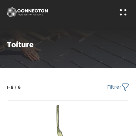
Toiture
Filtrer
1
-
6
/
6