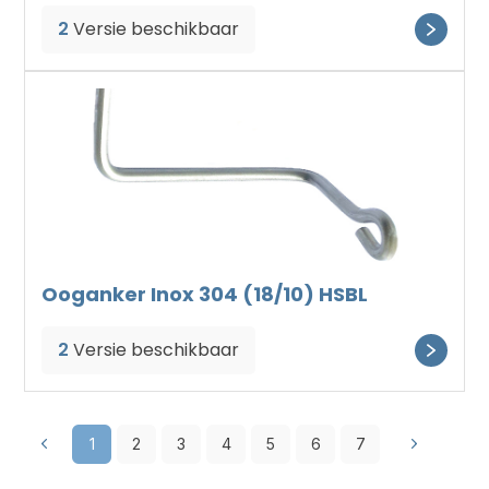
2
Versie beschikbaar
Ooganker Inox 304 (18/10) HSBL
2
Versie beschikbaar
1
2
3
4
5
6
7