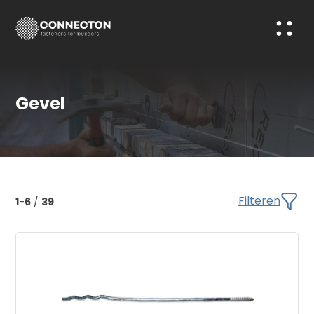
Gevel
Filteren
1
-
6
/
39