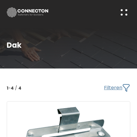
Dak
Filteren
1
-
4
/
4