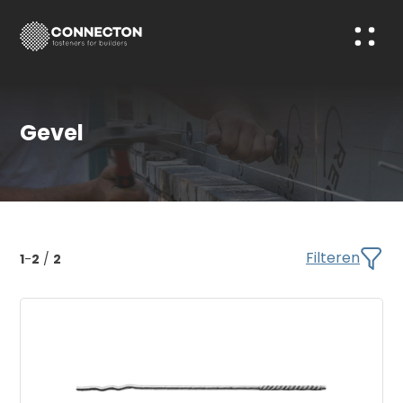
Gevel
Filteren
1
-
2
/
2